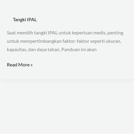
Tangki
IPAL
Tangki IPAL
Puskesmas
Saat memilih tangki IPAL untuk keperluan medis, penting
untuk mempertimbangkan faktor-faktor seperti ukuran,
kapasitas, dan daya tahan. Panduan ini akan
Read More »
Tangki
IPAL,
dan
Jenis-
jenisnya