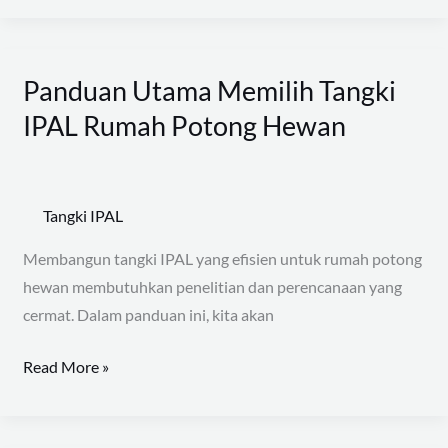
Panduan Utama Memilih Tangki
Panduan
Utama
IPAL Rumah Potong Hewan
Memilih
Tangki
IPAL
Tangki IPAL
Rumah
Potong
Membangun tangki IPAL yang efisien untuk rumah potong
Hewan
hewan membutuhkan penelitian dan perencanaan yang
cermat. Dalam panduan ini, kita akan
Read More »