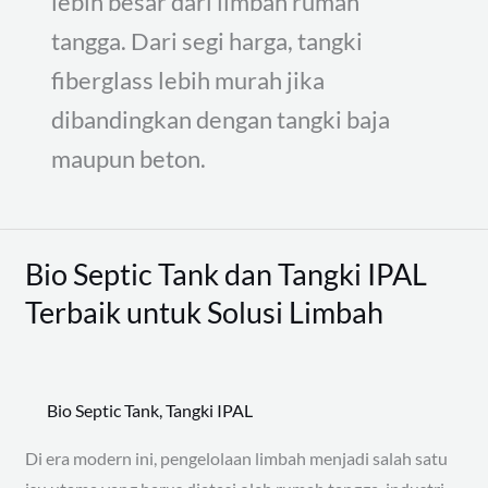
lebih besar dari limbah rumah
tangga. Dari segi harga, tangki
fiberglass lebih murah jika
dibandingkan dengan tangki baja
maupun beton.
Bio Septic Tank dan Tangki IPAL
Bio
Septic
Terbaik untuk Solusi Limbah
Tank
dan
Tangki
Bio Septic Tank
,
Tangki IPAL
IPAL
Terbaik
Di era modern ini, pengelolaan limbah menjadi salah satu
untuk