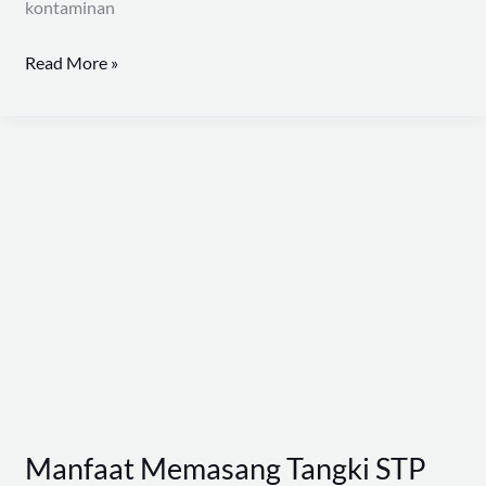
kontaminan
Read More »
Manfaat
Memasang
Tangki
STP
(Sewage
Treatment
Plant)
Manfaat Memasang Tangki STP