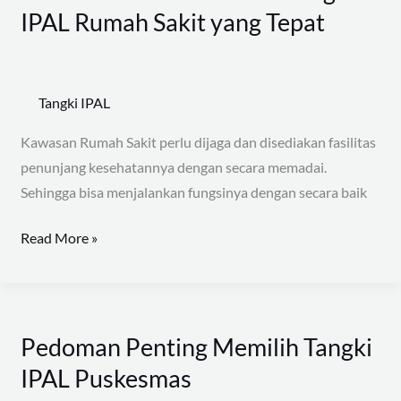
Utama
IPAL Rumah Sakit yang Tepat
Memilih
Tangki
IPAL
Tangki IPAL
Rumah
Sakit
Kawasan Rumah Sakit perlu dijaga dan disediakan fasilitas
yang
penunjang kesehatannya dengan secara memadai.
Tepat
Sehingga bisa menjalankan fungsinya dengan secara baik
Read More »
Pedoman Penting Memilih Tangki
Pedoman
Penting
IPAL Puskesmas
Memilih