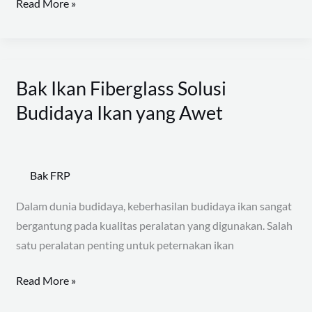
Read More »
Bak Ikan Fiberglass Solusi
Bak
Ikan
Budidaya Ikan yang Awet
Fiberglass
Solusi
Budidaya
Bak FRP
Ikan
yang
Dalam dunia budidaya, keberhasilan budidaya ikan sangat
Awet
bergantung pada kualitas peralatan yang digunakan. Salah
satu peralatan penting untuk peternakan ikan
Read More »