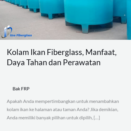
Manfaat,
Daya
Tahan
dan
Perawatan
Kolam Ikan Fiberglass, Manfaat,
Daya Tahan dan Perawatan
Bak FRP
Apakah Anda mempertimbangkan untuk menambahkan
kolam ikan ke halaman atau taman Anda? Jika demikian,
Anda memiliki banyak pilihan untuk dipilih, […]