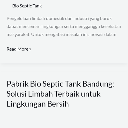
Bio Septic Tank
Terbaik
dari
Pengelolaan limbah domestik dan industri yang buruk
Use
dapat mencemari lingkungan serta mengganggu kesehatan
Fiberglass
masyarakat. Untuk mengatasi masalah ini, inovasi dalam
Read More »
Pabrik Bio Septic Tank Bandung:
Pabrik
Bio
Solusi Limbah Terbaik untuk
Septic
Lingkungan Bersih
Tank
Bandung:
Solusi