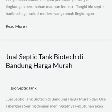
lingkungan perumahan maupun industri. Tangki bio septik
hadir sebagai solusi modern yang ramah lingkungan
Read More »
Jual Septic Tank Biotech di
Jual
Septic
Bandung Harga Murah
Tank
Biotech
di
Bio Septic Tank
Bandung
Harga
Jual Septic Tank Biotech di Bandung Harga Murah dari Use
Murah
Fiberglass Seiring dengan meningkatnya kebutuhan akan