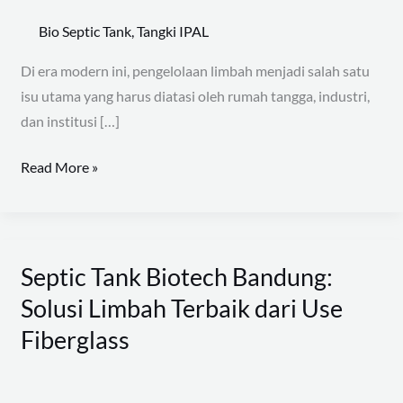
Tangki
Bio Septic Tank
,
Tangki IPAL
IPAL
Terbaik
Di era modern ini, pengelolaan limbah menjadi salah satu
untuk
isu utama yang harus diatasi oleh rumah tangga, industri,
Solusi
dan institusi […]
Limbah
Read More »
Septic Tank Biotech Bandung:
Septic
Tank
Solusi Limbah Terbaik dari Use
Biotech
Fiberglass
Bandung:
Solusi
Limbah