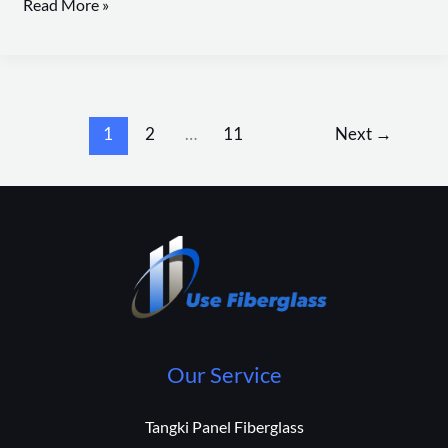
Read More »
1
2
…
11
Next
→
Our Service
Tangki Panel Fiberglass