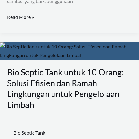
sanitasi yang baik, penggunaan
Read More »
Bio
Septic
Tank
Bio Septic Tank untuk 10 Orang:
untuk
Solusi Efisien dan Ramah
10
Orang:
Lingkungan untuk Pengelolaan
Solusi
Limbah
Efisien
dan
Ramah
Bio Septic Tank
Lingkungan