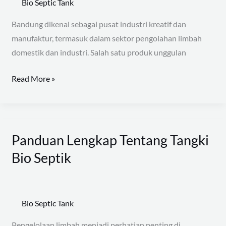
Bio Septic Tank
Limbah
Terbaik
Bandung dikenal sebagai pusat industri kreatif dan
untuk
manufaktur, termasuk dalam sektor pengolahan limbah
Lingkungan
domestik dan industri. Salah satu produk unggulan
Bersih
Read More »
Panduan Lengkap Tentang Tangki
Panduan
Lengkap
Bio Septik
Tentang
Tangki
Bio
Bio Septic Tank
Septik
Pengelolaan limbah menjadi perhatian penting di