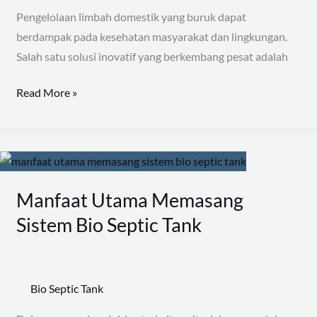
untuk
Pengelolaan limbah domestik yang buruk dapat
Pengelolaan
berdampak pada kesehatan masyarakat dan lingkungan.
Limbah
Salah satu solusi inovatif yang berkembang pesat adalah
Read More »
Manfaat
Utama
Manfaat Utama Memasang
Memasang
Sistem
Sistem Bio Septic Tank
Bio
Septic
Tank
Bio Septic Tank