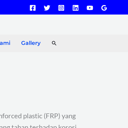
Search
Kami
Gallery
inforced plastic (FRP) yang
ang tahan terhadap korosi,