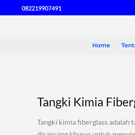
Skip
082219907491
to
content
Home
Ten
Tangki Kimia Fiber
Tangki kimia fiberglass adalah 
dirancang khusus untuk menyimp