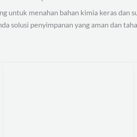
ang untuk menahan bahan kimia keras dan 
da solusi penyimpanan yang aman dan taha
Keunggulan
Tangki
Kimia
Fiberglass
untuk
Aplikasi
Industri