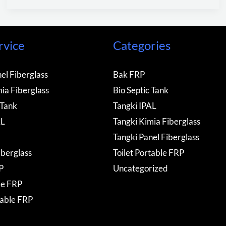
rvice
Categories
el Fiberglass
Bak FRP
ia Fiberglass
Bio Septic Tank
 Tank
Tangki IPAL
AL
Tangki Kimia Fiberglass
Tangki Panel Fiberglass
iberglass
Toilet Portable FRP
P
Uncategorized
de FRP
table FRP