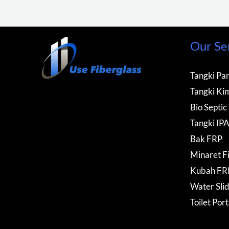
Our Se
Tangki Pan
Tangki Kim
Bio Septic
Tangki IP
Bak FRP
Minaret F
Kubah FR
Water Sli
Toilet Por