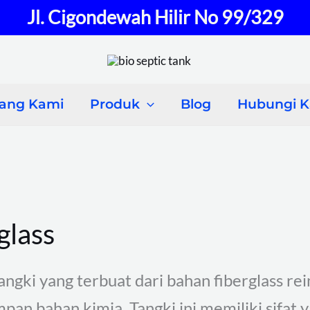
Jl. Cigondewah Hilir No 99/329
tang Kami
Produk
Blog
Hubungi 
glass
tangki yang terbuat dari bahan fiberglass re
an bahan kimia. Tangki ini memiliki sifat y