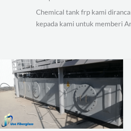
Chemical tank frp kami diranc
kepada kami untuk memberi An
Keuntungan
Menggunakan
Tangki
Kimia
FRP