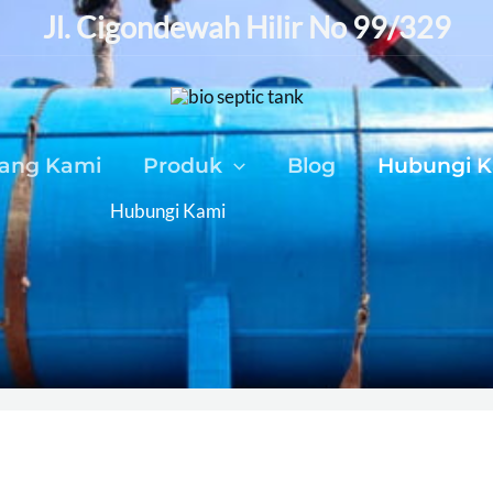
Jl. Cigondewah Hilir No 99/329
tang Kami
Produk
Blog
Hubungi 
Hubungi Kami