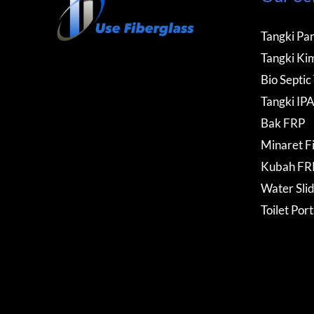
Tangki Pan
Tangki Kim
Bio Septic
Tangki IP
Bak FRP
Minaret F
Kubah FR
Water Sli
Toilet Por