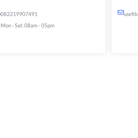
082219907491
usefi
Mon - Sat: 08am - 05pm