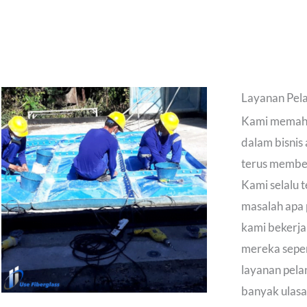
Layanan Pela
Kami memaha
dalam bisnis
terus member
Kami selalu 
masalah apa 
kami bekerja
mereka sepe
layanan pela
banyak ulasan