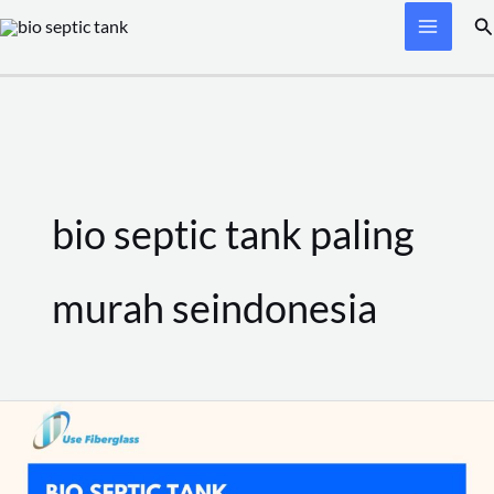
Skip
Se
to
content
bio septic tank paling
murah seindonesia
Bio
Septic
Tank