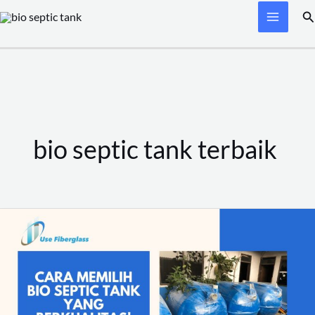
Skip
Se
to
content
bio septic tank terbaik
Cara
Memilih
Bio
Septic
Tank