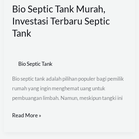
Bio Septic Tank Murah,
Bio
Septic
Investasi Terbaru Septic
Tank
Tank
Murah,
Investasi
Terbaru
Bio Septic Tank
Septic
Tank
Bio septic tank adalah pilihan populer bagi pemilik
rumah yang ingin menghemat uang untuk
pembuangan limbah. Namun, meskipun tangki ini
Read More »