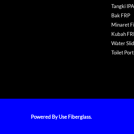
Tangki IP
Bak FRP
Minaret F
Kubah FR
Water Sli
Toilet Por
Powered By Use Fiberglass.