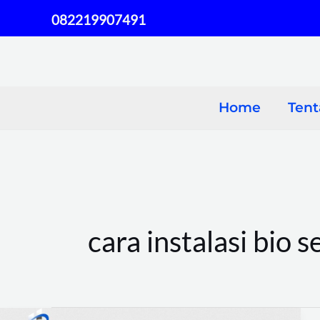
Skip
082219907491
to
content
Home
Ten
cara instalasi bio s
Panduan