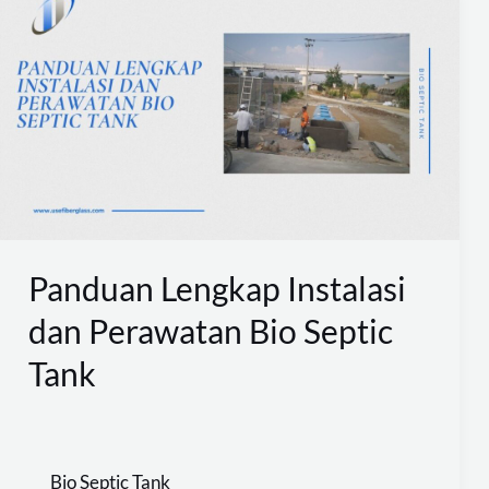
Lengkap
Instalasi
dan
Perawatan
Bio
Septic
Tank
Panduan Lengkap Instalasi
dan Perawatan Bio Septic
Tank
Bio Septic Tank