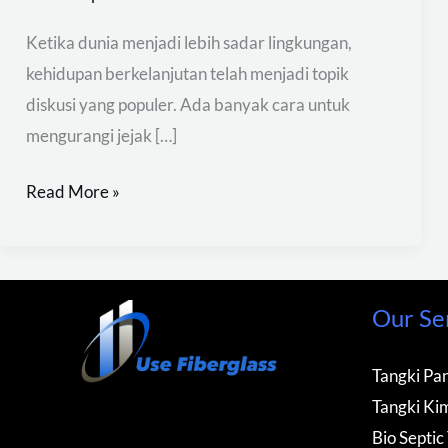
Ketika dunia menjadi lebih sadar lingkungan,
kehidupan berkelanjutan telah menjadi topik
diskusi yang populer. Ada banyak cara untuk
mengurangi jejak […]
Read More »
Our Se
Tangki Pan
Tangki Kim
Bio Septic