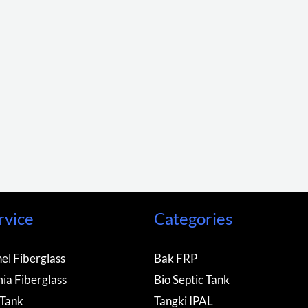
rvice
Categories
el Fiberglass
Bak FRP
ia Fiberglass
Bio Septic Tank
 Tank
Tangki IPAL