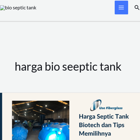
Skip
Se
to
content
harga bio seeptic tank
Harga
Septic
Tank
Biotech
dan