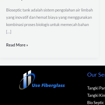
Bioseptic tank adalah sistem pengolahan air limbah
yang inovatif dan hemat biaya yang menggunakan
kombinasi proses biologis untuk memecah bahan
[…]
Read More »
Our Se
Tangki Pan
Tangki Kim
Bio Septic