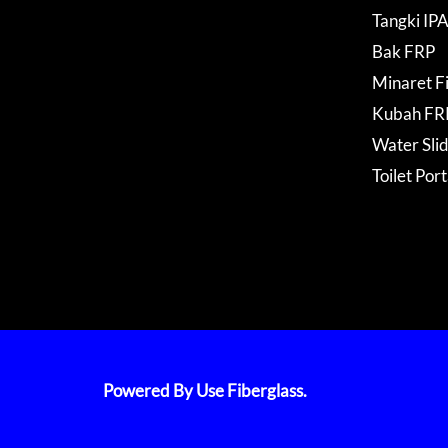
Tangki IP
Bak FRP
Minaret F
Kubah FR
Water Sli
Toilet Por
Powered By Use Fiberglass.