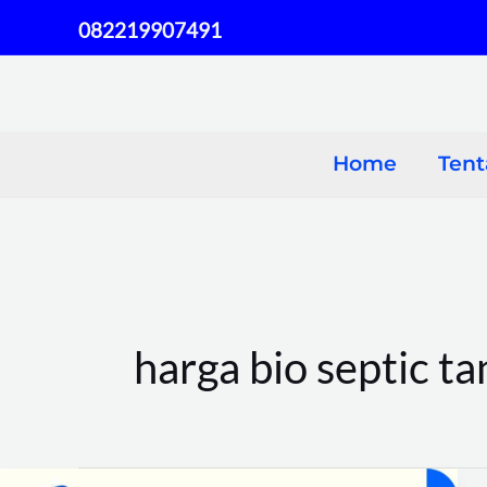
Skip
082219907491
to
content
Home
Ten
harga bio septic ta
Semua