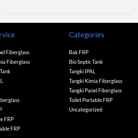
rvice
Categories
el Fiberglass
Bak FRP
ia Fiberglass
Bio Septic Tank
 Tank
Tangki IPAL
AL
Tangki Kimia Fiberglass
Tangki Panel Fiberglass
iberglass
Toilet Portable FRP
P
Uncategorized
de FRP
table FRP