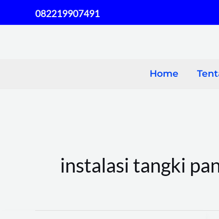
Skip
082219907491
to
content
Home
Ten
instalasi tangki pan