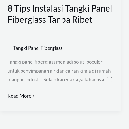
8 Tips Instalasi Tangki Panel
8
Tips
Fiberglass Tanpa Ribet
Instalasi
Tangki
Panel
Tangki Panel Fiberglass
Fiberglass
Tanpa
Tangki panel fiberglass menjadi solusi populer
Ribet
untuk penyimpanan air dan cairan kimia di rumah
maupun industri. Selain karena daya tahannya, […]
Read More »