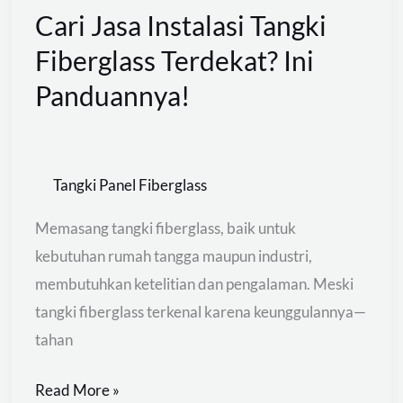
Cari Jasa Instalasi Tangki
Cari
Jasa
Fiberglass Terdekat? Ini
Instalasi
Panduannya!
Tangki
Fiberglass
Terdekat?
Tangki Panel Fiberglass
Ini
Panduannya!
Memasang tangki fiberglass, baik untuk
kebutuhan rumah tangga maupun industri,
membutuhkan ketelitian dan pengalaman. Meski
tangki fiberglass terkenal karena keunggulannya—
tahan
Read More »