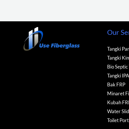
Our Se
Tangki Pan
Tangki Kim
Bio Septic
Tangki IP
Bak FRP
Minaret F
Kubah FR
Water Sli
Toilet Por