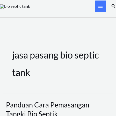
Skip
Se
to
content
jasa pasang bio septic
tank
Panduan Cara Pemasangan
Panduan
Cara
Tangki Bio Septik