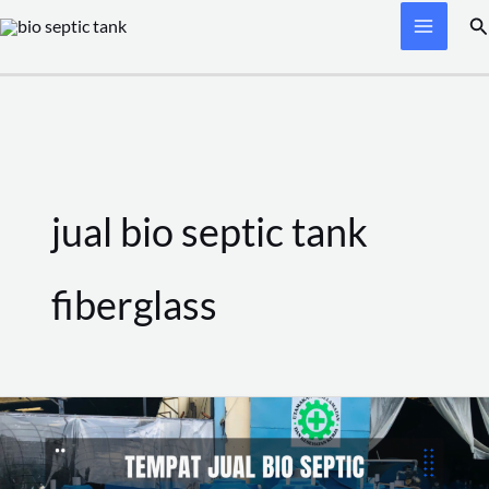
Skip
Se
to
content
jual bio septic tank
fiberglass
Jual
Bio
Septic