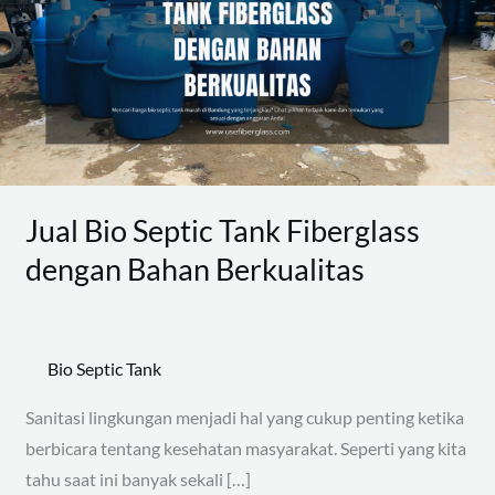
Tank
Fiberglass
dengan
Bahan
Berkualitas
Jual Bio Septic Tank Fiberglass
dengan Bahan Berkualitas
Bio Septic Tank
Sanitasi lingkungan menjadi hal yang cukup penting ketika
berbicara tentang kesehatan masyarakat. Seperti yang kita
tahu saat ini banyak sekali […]