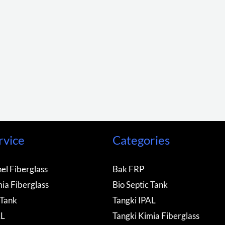
rvice
Categories
el Fiberglass
Bak FRP
ia Fiberglass
Bio Septic Tank
 Tank
Tangki IPAL
AL
Tangki Kimia Fiberglass