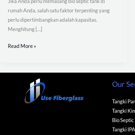
Jika Anda perlu memasang bio septic tank di
rumah Anda, salah satu faktor terpenting yang
perlu dipertimbangkan adalah kapasitas.
Menghitung […]
Read More »
Our Se
Tangki Pan
Tangki Kim
Bio Septic
Tangki IP