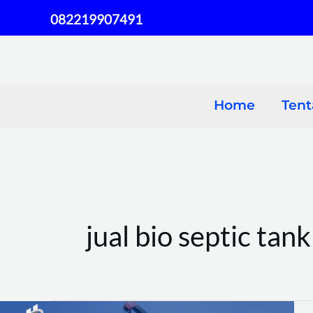
Skip
082219907491
to
content
Home
Ten
jual bio septic tank
Kapasitas