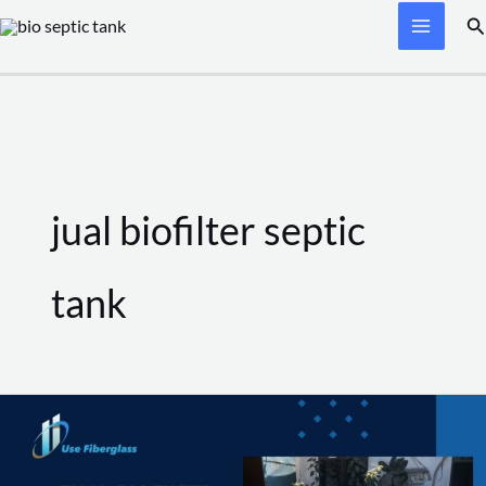
Skip
Se
to
content
jual biofilter septic
tank
Jual
Biofilter
Septic