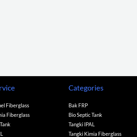
rvice
Categories
el Fiberglass
Bak FRP
ia Fiberglass
Bio Septic Tank
 Tank
Tangki IPAL
AL
Tangki Kimia Fiberglass