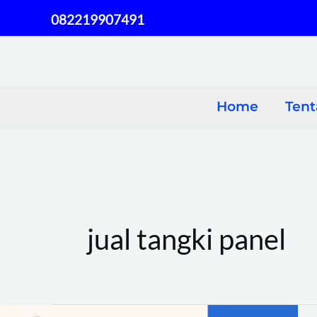
Skip
082219907491
to
content
Home
Ten
jual tangki panel
Tangki