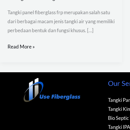
Tangki panel fiberglass frp merupakan salah satu
dari berbagai macam jenis tangki air yang memiliki
perbedaan bentuk dan fungsi khusus. […]
Read More »
Our Se
Tangki Pan
Tangki Kim
Bio Septic
Tangki IP