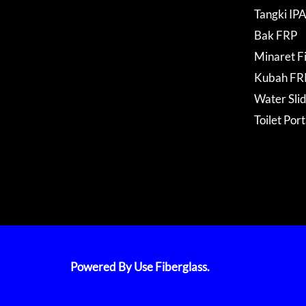
Tangki IP
Bak FRP
Minaret F
Kubah FR
Water Sli
Toilet Por
Powered By Use Fiberglass.