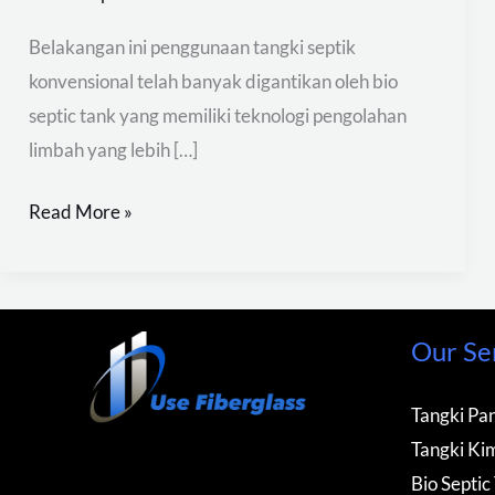
Belakangan ini penggunaan tangki septik
konvensional telah banyak digantikan oleh bio
septic tank yang memiliki teknologi pengolahan
limbah yang lebih […]
Read More »
Our Se
Tangki Pan
Tangki Kim
Bio Septic