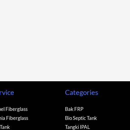
rvice
Categories
el Fiberglass
Bak FRP
ia Fiberglass
Bio Septic Tank
 Tank
Tangki IPAL