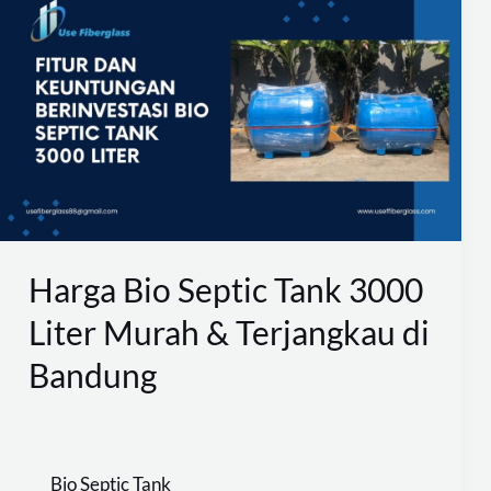
Bio
Septic
Tank
3000
Liter
Murah
&
Terjangkau
Harga Bio Septic Tank 3000
di
Liter Murah & Terjangkau di
Bandung
Bandung
Bio Septic Tank