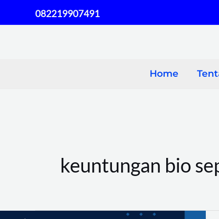
Skip
082219907491
to
content
Home
Ten
keuntungan bio sep
Harga