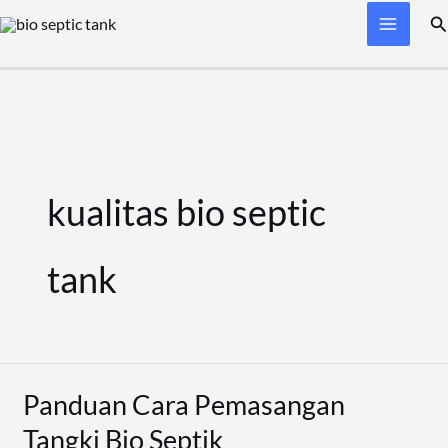
Skip
Se
to
content
kualitas bio septic
tank
Panduan Cara Pemasangan
Panduan
Cara
Tangki Bio Septik