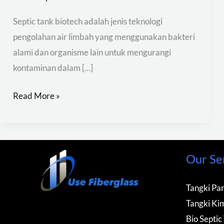
Septic tank biotech adalah jenis teknologi
pengolahan air limbah yang menggunakan bakteri
alami dan organisme lain untuk mengurangi
kontaminan dalam […]
Read More »
Our Se
Tangki Pan
Tangki Kim
Bio Septic