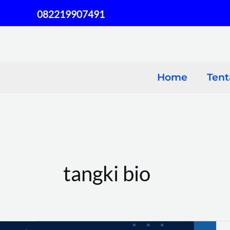
Skip
082219907491
to
content
Home
Ten
tangki bio
Septic