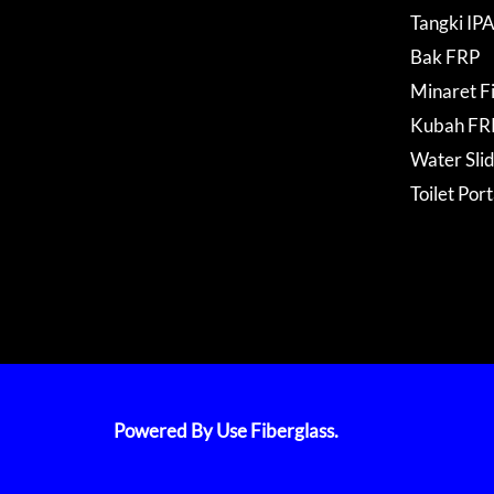
Tangki IP
Bak FRP
Minaret F
Kubah FR
Water Sli
Toilet Por
Powered By Use Fiberglass.