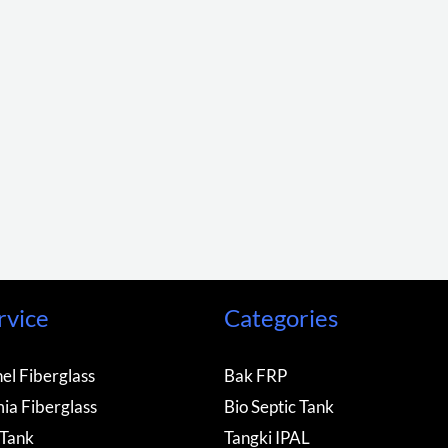
rvice
Categories
el Fiberglass
Bak FRP
ia Fiberglass
Bio Septic Tank
 Tank
Tangki IPAL