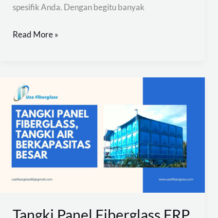
spesifik Anda. Dengan begitu banyak
Read More »
Tangki
Panel
Fiberglass
FRP,
Tangki
Air
Berkapasitas
Besar
Tangki Panel Fiberglass FRP,