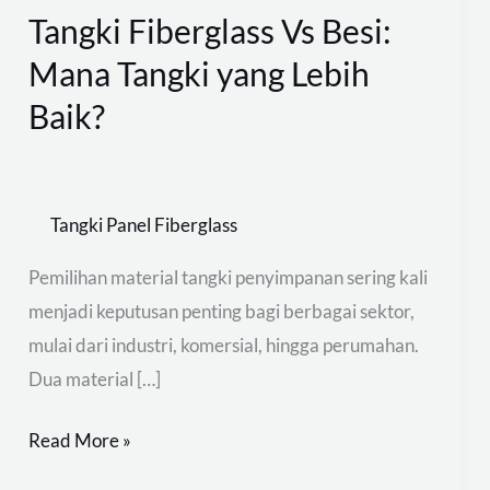
Tangki Fiberglass Vs Besi:
Tangki
Fiberglass
Mana Tangki yang Lebih
Vs
Baik?
Besi:
Mana
Tangki
Tangki Panel Fiberglass
yang
Lebih
Pemilihan material tangki penyimpanan sering kali
Baik?
menjadi keputusan penting bagi berbagai sektor,
mulai dari industri, komersial, hingga perumahan.
Dua material […]
Read More »