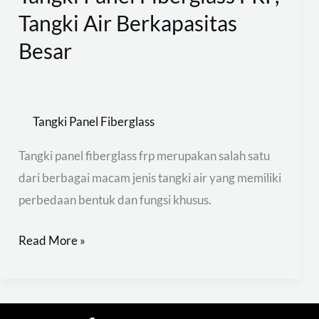
Tangki Air Berkapasitas
Besar
Tangki Panel Fiberglass
Tangki panel fiberglass frp merupakan salah satu
dari berbagai macam jenis tangki air yang memiliki
perbedaan bentuk dan fungsi khusus.
Read More »