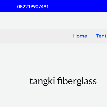
Skip
082219907491
to
content
Home
Ten
tangki fiberglass