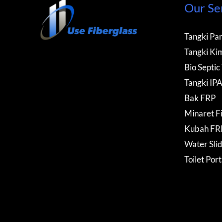
Our Se
Tangki Pan
Tangki Kim
Bio Septic
Tangki IP
Bak FRP
Minaret F
Kubah FR
Water Sli
Toilet Por