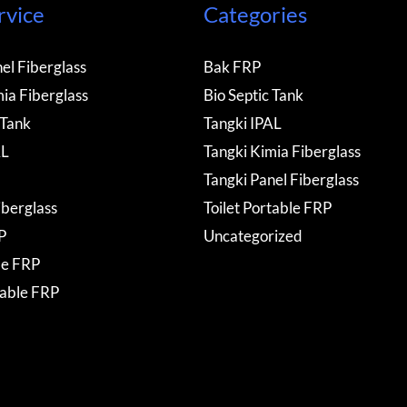
rvice
Categories
el Fiberglass
Bak FRP
ia Fiberglass
Bio Septic Tank
 Tank
Tangki IPAL
AL
Tangki Kimia Fiberglass
Tangki Panel Fiberglass
iberglass
Toilet Portable FRP
P
Uncategorized
de FRP
table FRP