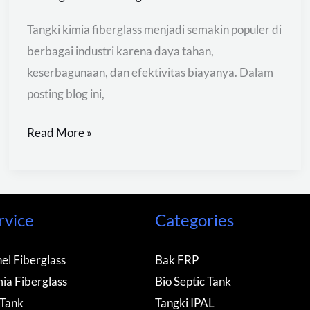
Tangki kimia fiberglass menjadi semakin populer di
berbagai industri karena daya tahan,
keserbagunaan, dan efektivitas biayanya. Dalam
posting blog ini,
Read More »
rvice
Categories
el Fiberglass
Bak FRP
ia Fiberglass
Bio Septic Tank
 Tank
Tangki IPAL