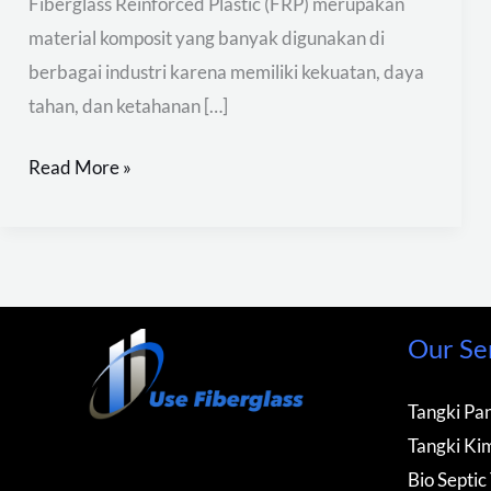
Fiberglass Reinforced Plastic (FRP) merupakan
material komposit yang banyak digunakan di
berbagai industri karena memiliki kekuatan, daya
tahan, dan ketahanan […]
Read More »
Our Se
Tangki Pan
Tangki Kim
Bio Septic