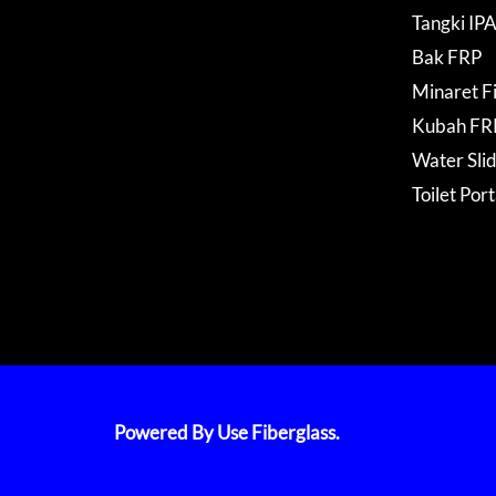
Tangki IP
Bak FRP
Minaret F
Kubah FR
Water Sli
Toilet Por
Powered By Use Fiberglass.