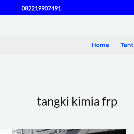
Skip
082219907491
to
content
Home
Ten
tangki kimia frp
Keuntungan