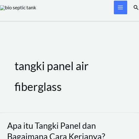
Skip
Se
to
content
tangki panel air
fiberglass
Apa itu Tangki Panel dan
Apa
itu
Bagaimana Cara Kerjanya?