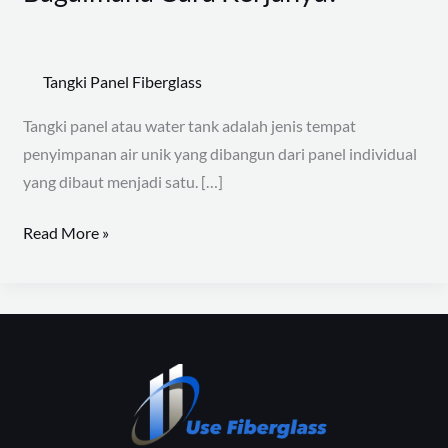
Tangki
Panel
dan
Tangki Panel Fiberglass
Bagaimana
Cara
Tangki panel atau water tank adalah jenis tempat
Kerjanya?
penyimpanan air unik yang dibangun dari panel individual
yang dibaut menjadi satu. […]
Read More »