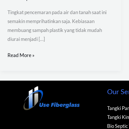
Tingkat pencemaran pada air dan tanah saat ini
semakin memprihatinkan saja. Kebiasaan
membuang sampah plastik yang tidak mudah
diurai menjadi […]
Read More »
Our Se
Tangki Pan
Tangki Kim
Bio Septic