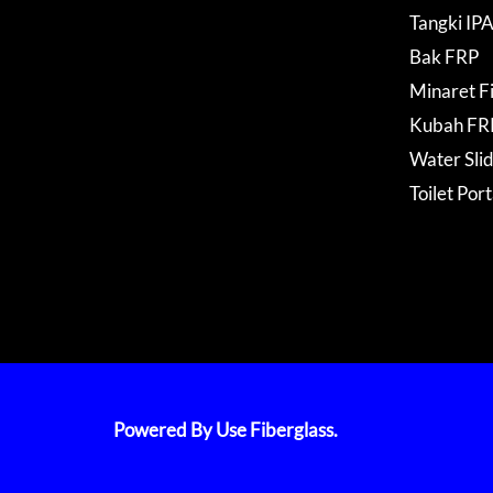
Tangki IP
Bak FRP
Minaret F
Kubah FR
Water Sli
Toilet Por
Powered By Use Fiberglass.