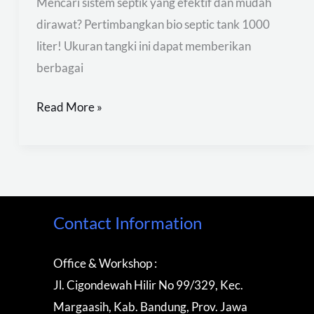
Mencari sistem septik yang efektif dan mudah
dirawat? Pertimbangkan bio septic tank 1000
liter! Ukuran tangki ini dapat memberikan
berbagai
Read More »
Contact Information
Office & Workshop :
Jl. Cigondewah Hilir No 99/329, Kec.
Margaasih, Kab. Bandung, Prov. Jawa