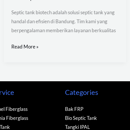
Septic tank biotech adalah solusi septic tank yang
handal dan efisien di Bandung. Tim kami yang
berpengalaman memberikan layanan berkualitas
Read More »
rvice
Categories
el Fiberglass
Bak FRP
ia Fiberglass
Bio Septic Tank
 Tank
Tangki IPAL