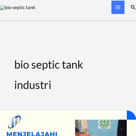
Skip
Se
to
content
bio septic tank
industri
Menjelajahi
Manfaat
Biotech