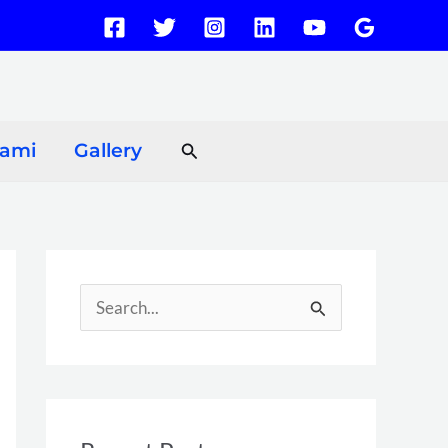
Search
Kami
Gallery
S
e
a
r