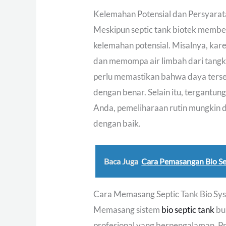
Kelemahan Potensial dan Persyara
Meskipun septic tank biotek membe
kelemahan potensial. Misalnya, kar
dan memompa air limbah dari tangki
perlu memastikan bahwa daya tersed
dengan benar. Selain itu, tergantung
Anda, pemeliharaan rutin mungkin 
dengan baik.
Baca Juga
Cara Pemasangan Bio Se
Cara Memasang Septic Tank Bio Sy
Memasang sistem
bio septic tank
buk
profesional yang berpengalaman. 