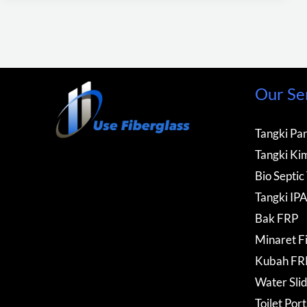
Our Se
Tangki Pan
Tangki Kim
Bio Septic
Tangki IP
Bak FRP
Minaret F
Kubah FR
Water Sli
Toilet Por