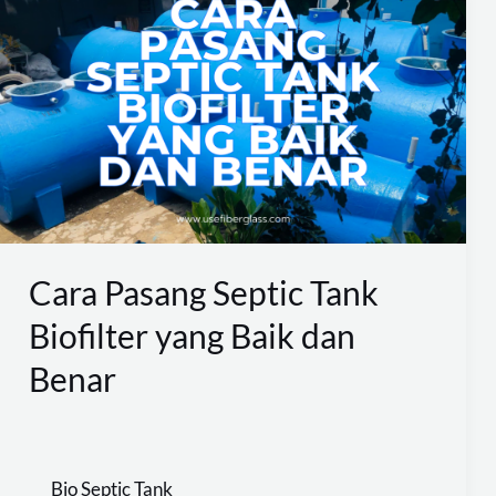
Pasang
Septic
Tank
Biofilter
yang
Baik
dan
Benar
Cara Pasang Septic Tank
Biofilter yang Baik dan
Benar
Bio Septic Tank