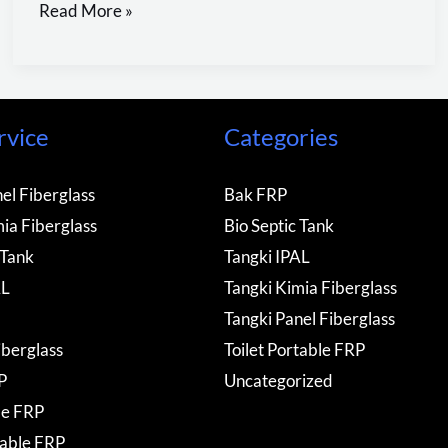
Read More »
rvice
Categories
el Fiberglass
Bak FRP
ia Fiberglass
Bio Septic Tank
 Tank
Tangki IPAL
AL
Tangki Kimia Fiberglass
Tangki Panel Fiberglass
iberglass
Toilet Portable FRP
P
Uncategorized
de FRP
table FRP