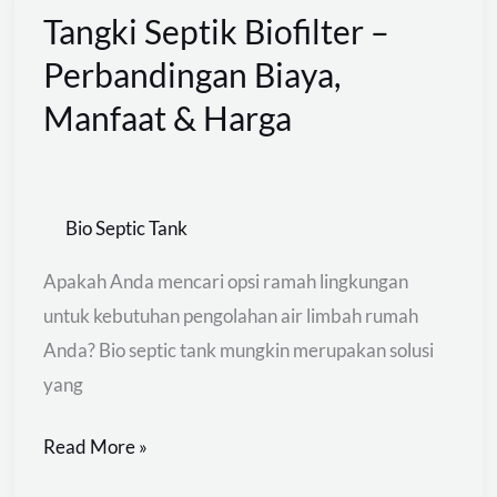
Tangki Septik Biofilter –
Tangki
Septik
Perbandingan Biaya,
Biofilter
Manfaat & Harga
–
Perbandingan
Biaya,
Bio Septic Tank
Manfaat
&
Apakah Anda mencari opsi ramah lingkungan
Harga
untuk kebutuhan pengolahan air limbah rumah
Anda? Bio septic tank mungkin merupakan solusi
yang
Read More »