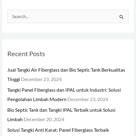
S
e
a
r
Recent Posts
c
h
Jual Tangki Air Fiberglass dan Bio Septic Tank Berkualitas
f
Tinggi
December 23, 2024
o
Tangki Panel Fiberglass dan IPAL untuk Industri: Solusi
r
Pengolahan Limbah Modern
December 23, 2024
:
Bio Septic Tank dan Tangki IPAL Terbaik untuk Solusi
Limbah
December 20, 2024
Solusi Tangki Anti Karat: Panel Fiberglass Terbaik