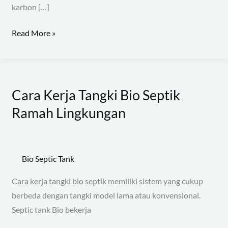
karbon […]
Read More »
Cara Kerja Tangki Bio Septik
Cara
Kerja
Ramah Lingkungan
Tangki
Bio
Septik
Bio Septic Tank
Ramah
Lingkungan
Cara kerja tangki bio septik memiliki sistem yang cukup
berbeda dengan tangki model lama atau konvensional.
Septic tank Bio bekerja