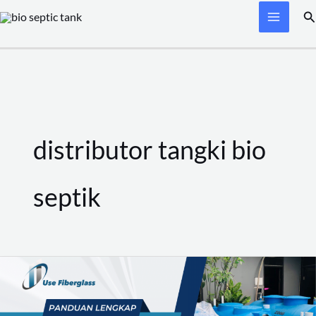
Skip
Se
to
content
distributor tangki bio
septik
Panduan
Lengkap
Septic