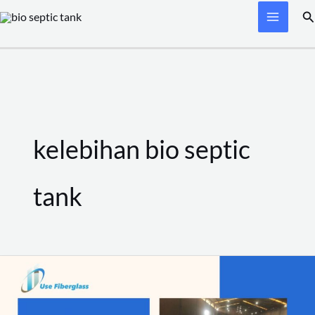
Skip
Se
to
content
kelebihan bio septic
tank
Jual
Bio
Septic