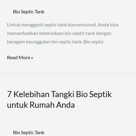
Yang
Bio Septic Tank
Bisa
Didapat
Untuk mengganti septic tank konvensional, Anda bisa
memanfaatkan keberadaan bio septic tank dengan
beragam keunggulan bio septic tank. Bio septic
Read More »
7 Kelebihan Tangki Bio Septik
7
Kelebihan
untuk Rumah Anda
Tangki
Bio
Septik
Bio Septic Tank
untuk