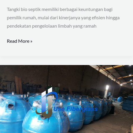
Rumah
Tangki bio septik memiliki berbagai keuntungan bagi
Anda
pemilik rumah, mulai dari kinerjanya yang efisien hingga
pendekatan pengelolaan limbah yang ramah
Read More »
Harga
Bio
Septic
Tank
2020
dan
Ketahui
Kelebihannya