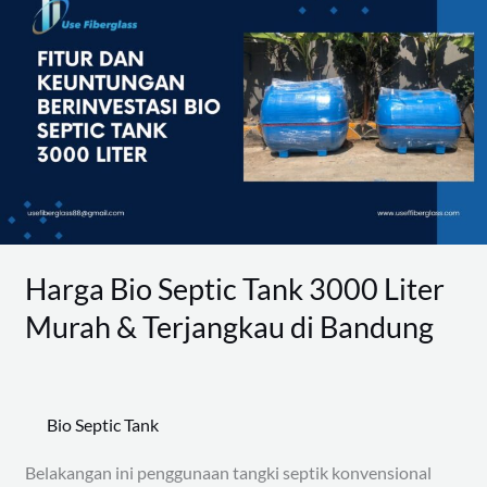
Bio
Septic
Tank
3000
Liter
Murah
&
Terjangkau
di
Harga Bio Septic Tank 3000 Liter
Bandung
Murah & Terjangkau di Bandung
Bio Septic Tank
Belakangan ini penggunaan tangki septik konvensional