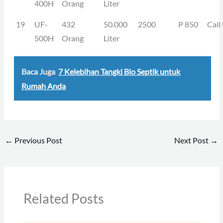
400H
Orang
Liter
19
UF-
432
50.000
2500
P 850
Call
500H
Orang
Liter
Baca Juga
7 Kelebihan Tangki Bio Septik untuk
Rumah Anda
←
Previous Post
Next Post
→
Related Posts