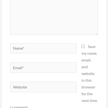
Name*
Save
my name,
email,
Email*
and
website
in this
Website
browser
for the
next time
I comment.