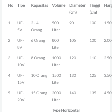
No
Tipe
Kapasitas
Volume
Diameter
Tinggi
Har
(cm)
(cm)
1
UF-
2 - 4
500
90
100
1.50
5V
Orang
Liter
2
UF-
6 Orang
800
105
100
2.00
8V
Liter
3
UF-
8 Orang
1000
120
110
2.50
10V
Liter
4
UF-
10 Orang
1500
130
125
3.50
15V
Liter
5
UF-
15 Orang
2000
140
135
4.50
20V
Liter
Type Horizontal