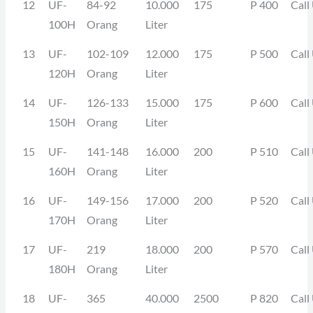
12
UF-
84-92
10.000
175
P 400
Call
100H
Orang
Liter
13
UF-
102-109
12.000
175
P 500
Call
120H
Orang
Liter
14
UF-
126-133
15.000
175
P 600
Call
150H
Orang
Liter
15
UF-
141-148
16.000
200
P 510
Call
160H
Orang
Liter
16
UF-
149-156
17.000
200
P 520
Call
170H
Orang
Liter
17
UF-
219
18.000
200
P 570
Call
180H
Orang
Liter
18
UF-
365
40.000
2500
P 820
Call