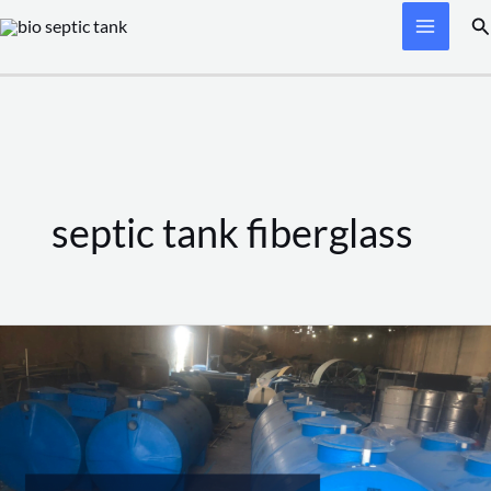
Skip
Se
to
content
septic tank fiberglass
Cara
Kerja
Septic
Tank
Biotech