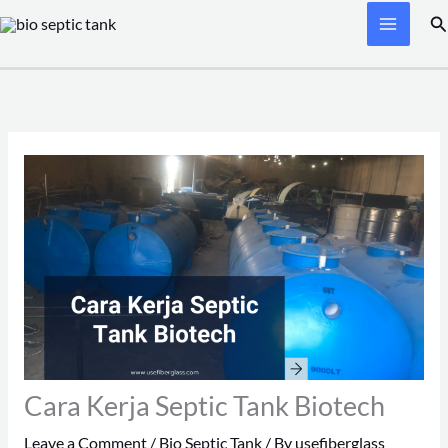
Skip
Se
to
content
Cara Kerja Septic Tank Biotech
Leave a Comment
/
Bio Septic Tank
/ By
usefiberglass