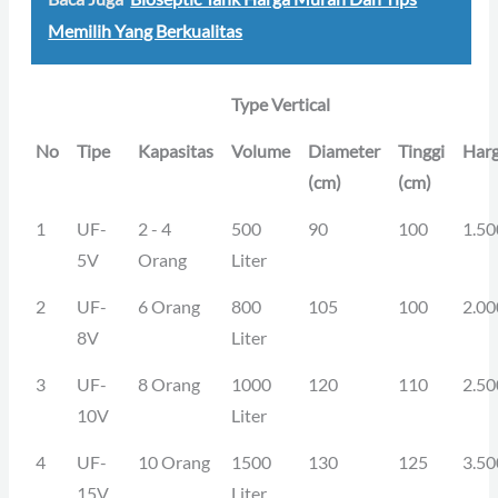
Memilih Yang Berkualitas
Type Vertical
No
Tipe
Kapasitas
Volume
Diameter
Tinggi
Har
(cm)
(cm)
1
UF-
2 - 4
500
90
100
1.50
5V
Orang
Liter
2
UF-
6 Orang
800
105
100
2.00
8V
Liter
3
UF-
8 Orang
1000
120
110
2.50
10V
Liter
4
UF-
10 Orang
1500
130
125
3.50
15V
Liter