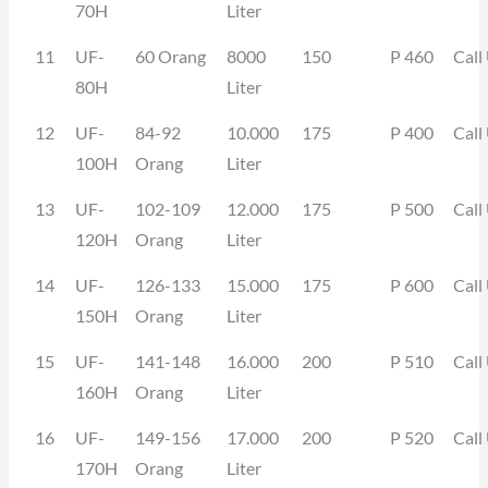
70H
Liter
11
UF-
60 Orang
8000
150
P 460
Call
80H
Liter
12
UF-
84-92
10.000
175
P 400
Call
100H
Orang
Liter
13
UF-
102-109
12.000
175
P 500
Call
120H
Orang
Liter
14
UF-
126-133
15.000
175
P 600
Call
150H
Orang
Liter
15
UF-
141-148
16.000
200
P 510
Call
160H
Orang
Liter
16
UF-
149-156
17.000
200
P 520
Call
170H
Orang
Liter