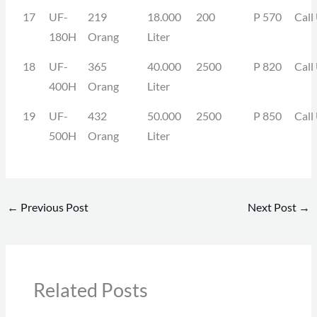
17
UF-
219
18.000
200
P 570
Call
180H
Orang
Liter
18
UF-
365
40.000
2500
P 820
Call
400H
Orang
Liter
19
UF-
432
50.000
2500
P 850
Call
500H
Orang
Liter
←
Previous Post
Next Post
→
Related Posts