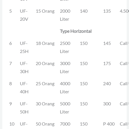
5
UF-
15 Orang
2000
140
135
4.50
20V
Liter
Type Horizontal
6
UF-
18 Orang
2500
150
145
Call
25H
Liter
7
UF-
20 Orang
3000
150
175
Call
30H
Liter
8
UF-
25 Orang
4000
150
240
Call
40H
Liter
9
UF-
30 Orang
5000
150
300
Call
50H
Liter
10
UF-
50 Orang
7000
150
P 400
Call