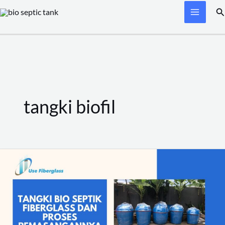
Skip
Se
to
content
tangki biofil
Tangki
Bio
Septik
Fiberglass
dan