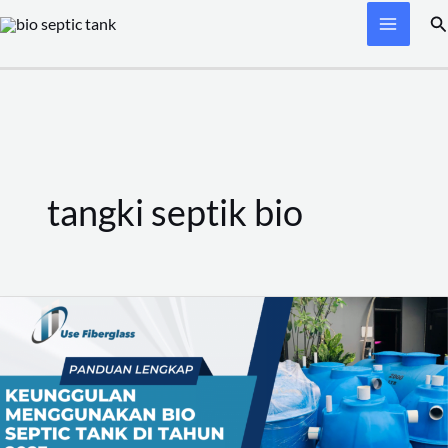
Skip
Se
to
content
tangki septik bio
Keunggulan
Menggunakan
Bio
Septic
Tank