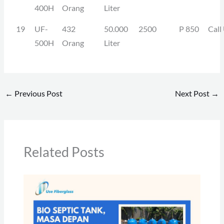
400H
Orang
Liter
19
UF-
432
50.000
2500
P 850
Call
500H
Orang
Liter
←
Previous Post
Next Post
→
Related Posts