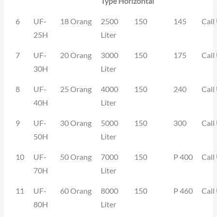
Type Horizontal
6
UF-
18 Orang
2500
150
145
Call
25H
Liter
7
UF-
20 Orang
3000
150
175
Call
30H
Liter
8
UF-
25 Orang
4000
150
240
Call
40H
Liter
9
UF-
30 Orang
5000
150
300
Call
50H
Liter
10
UF-
50 Orang
7000
150
P 400
Call
70H
Liter
11
UF-
60 Orang
8000
150
P 460
Call
80H
Liter