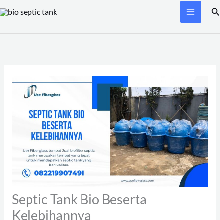
Skip
Se
to
content
Septic Tank Bio Beserta
Kelebihannya