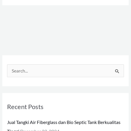
S
e
a
r
Recent Posts
c
h
Jual Tangki Air Fiberglass dan Bio Septic Tank Berkualitas
f