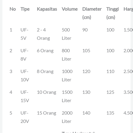
No
Tipe
Kapasitas
Volume
Diameter
Tinggi
Har
(cm)
(cm)
1
UF-
2 - 4
500
90
100
1.50
5V
Orang
Liter
2
UF-
6 Orang
800
105
100
2.00
8V
Liter
3
UF-
8 Orang
1000
120
110
2.50
10V
Liter
4
UF-
10 Orang
1500
130
125
3.50
15V
Liter
5
UF-
15 Orang
2000
140
135
4.50
20V
Liter