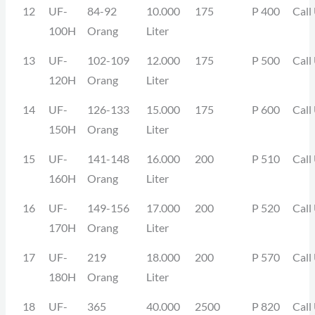
12
UF-
84-92
10.000
175
P 400
Call
100H
Orang
Liter
13
UF-
102-109
12.000
175
P 500
Call
120H
Orang
Liter
14
UF-
126-133
15.000
175
P 600
Call
150H
Orang
Liter
15
UF-
141-148
16.000
200
P 510
Call
160H
Orang
Liter
16
UF-
149-156
17.000
200
P 520
Call
170H
Orang
Liter
17
UF-
219
18.000
200
P 570
Call
180H
Orang
Liter
18
UF-
365
40.000
2500
P 820
Call