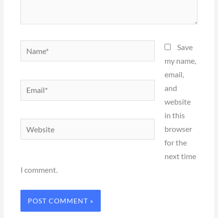
Name*
Save
my name,
email,
Email*
and
website
in this
Website
browser
for the
next time
I comment.