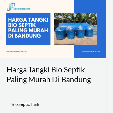
Harga
Tangki
Bio
Septik
Paling
Murah
Di
Bandung
Harga Tangki Bio Septik
Paling Murah Di Bandung
Bio Septic Tank