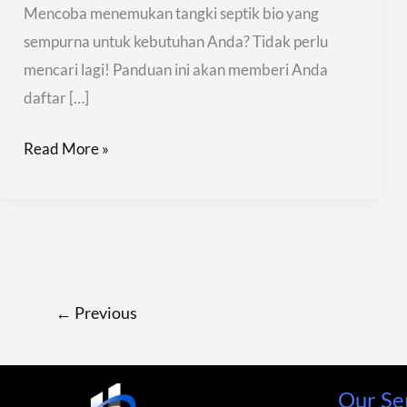
Mencoba menemukan tangki septik bio yang
sempurna untuk kebutuhan Anda? Tidak perlu
mencari lagi! Panduan ini akan memberi Anda
daftar […]
Read More »
←
Previous
Our Se