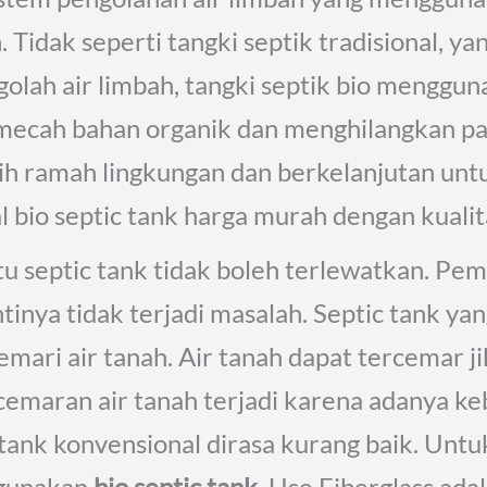
Tidak seperti tangki septik tradisional, y
lah air limbah, tangki septik bio menggun
ecah bahan organik dan menghilangkan pat
bih ramah lingkungan dan berkelanjutan un
l bio septic tank harga murah dengan kualit
septic tank tidak boleh terlewatkan. Pemb
tinya tidak terjadi masalah. Septic tank ya
mari air tanah. Air tanah dapat tercemar ji
maran air tanah terjadi karena adanya keb
 tank konvensional dirasa kurang baik. Untuk
ggunakan
bio septic tank.
Use Fiberglass ada