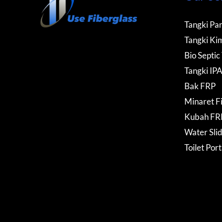
Tangki Pan
Tangki Kim
Bio Septic
Tangki IP
Bak FRP
Minaret F
Kubah FR
Water Sli
Toilet Por