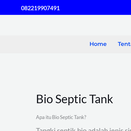
Skip
082219907491
to
content
Home
Ten
Bio Septic Tank
Apa itu Bio Septic Tank?
Tangki septik bio adalah jenis