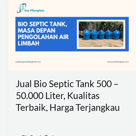
Jual
Bio
Septic
Tank
500
–
50.000
Liter,
Kualitas
Jual Bio Septic Tank 500 –
Terbaik,
50.000 Liter, Kualitas
Harga
Terbaik, Harga Terjangkau
Terjangkau