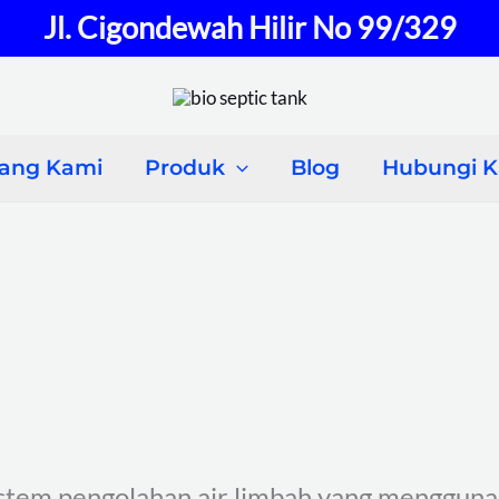
Jl. Cigondewah Hilir No 99/329
tang Kami
Produk
Blog
Hubungi 
 sistem pengolahan air limbah yang menggun