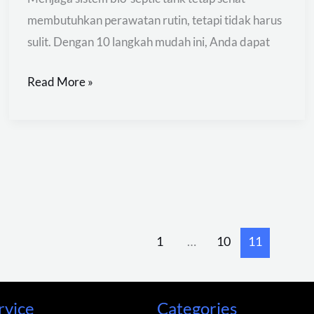
membutuhkan perawatan rutin, tetapi tidak harus
sulit. Dengan 10 langkah mudah ini, Anda dapat
Read More »
1
…
10
11
rvice
Categories