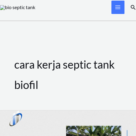
Skip
Se
to
content
cara kerja septic tank
biofil
Memahami
Ilmu
Di