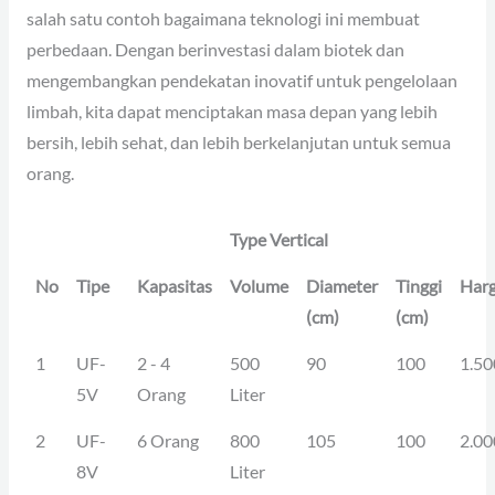
salah satu contoh bagaimana teknologi ini membuat
perbedaan. Dengan berinvestasi dalam biotek dan
mengembangkan pendekatan inovatif untuk pengelolaan
limbah, kita dapat menciptakan masa depan yang lebih
bersih, lebih sehat, dan lebih berkelanjutan untuk semua
orang.
Type Vertical
No
Tipe
Kapasitas
Volume
Diameter
Tinggi
Har
(cm)
(cm)
1
UF-
2 - 4
500
90
100
1.50
5V
Orang
Liter
2
UF-
6 Orang
800
105
100
2.00
8V
Liter