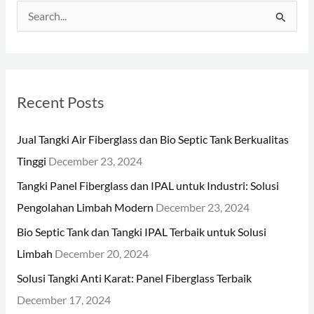
S
e
a
r
Recent Posts
c
h
Jual Tangki Air Fiberglass dan Bio Septic Tank Berkualitas
f
Tinggi
December 23, 2024
o
Tangki Panel Fiberglass dan IPAL untuk Industri: Solusi
r
Pengolahan Limbah Modern
December 23, 2024
:
Bio Septic Tank dan Tangki IPAL Terbaik untuk Solusi
Limbah
December 20, 2024
Solusi Tangki Anti Karat: Panel Fiberglass Terbaik
December 17, 2024