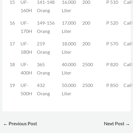
15
UF-
141-148
16.000
200
P 510
Call
160H
Orang
Liter
16
UF-
149-156
17.000
200
P 520
Call
170H
Orang
Liter
17
UF-
219
18.000
200
P 570
Call
180H
Orang
Liter
18
UF-
365
40.000
2500
P 820
Call
400H
Orang
Liter
19
UF-
432
50.000
2500
P 850
Call
500H
Orang
Liter
←
Previous Post
Next Post
→