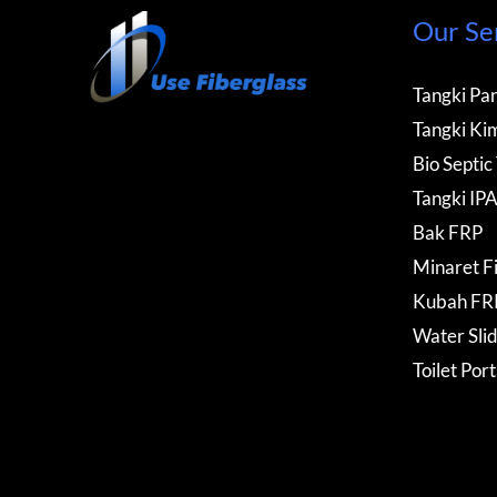
Our Se
Tangki Pan
Tangki Kim
Bio Septic
Tangki IP
Bak FRP
Minaret F
Kubah FR
Water Sli
Toilet Por