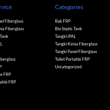
rvice
Categories
el Fiberglass
Bak FRP
ia Fiberglass
Bio Septic Tank
 Tank
Tangki IPAL
AL
Tangki Kimia Fiberglass
Tangki Panel Fiberglass
iberglass
Toilet Portable FRP
P
Uncategorized
de FRP
table FRP