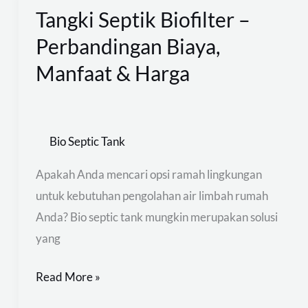
Tangki Septik Biofilter –
Tangki
Septik
Perbandingan Biaya,
Biofilter
Manfaat & Harga
–
Perbandingan
Biaya,
Bio Septic Tank
Manfaat
&
Apakah Anda mencari opsi ramah lingkungan
Harga
untuk kebutuhan pengolahan air limbah rumah
Anda? Bio septic tank mungkin merupakan solusi
yang
Read More »