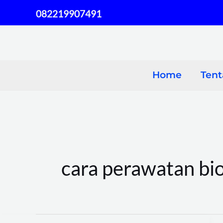
Skip
082219907491
to
content
Home
Ten
cara perawatan bio