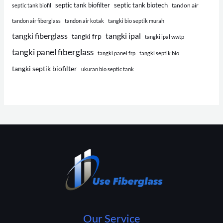
septic tank biofilter
septic tank biotech
tandon air
septic tank biofil
tandon air fiberglass
tandon air kotak
tangki bio septik murah
tangki fiberglass
tangki ipal
tangki frp
tangki ipal wwtp
tangki panel fiberglass
tangki panel frp
tangki septik bio
tangki septik biofilter
ukuran bio septic tank
Our Service