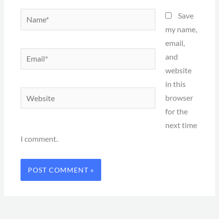
Name*
Save
my name,
email,
Email*
and
website
in this
Website
browser
for the
next time
I comment.