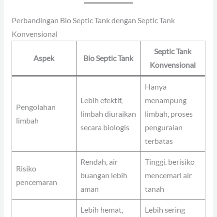
Perbandingan Bio Septic Tank dengan Septic Tank
Konvensional
Septic Tank
Aspek
Bio Septic Tank
Konvensional
Hanya
Lebih efektif,
menampung
Pengolahan
limbah diuraikan
limbah, proses
limbah
secara biologis
penguraian
terbatas
Rendah, air
Tinggi, berisiko
Risiko
buangan lebih
mencemari air
pencemaran
aman
tanah
Lebih hemat,
Lebih sering