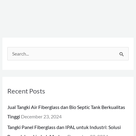
S
e
a
r
Recent Posts
c
h
Jual Tangki Air Fiberglass dan Bio Septic Tank Berkualitas
f
Tinggi
December 23, 2024
o
Tangki Panel Fiberglass dan IPAL untuk Industri: Solusi
r