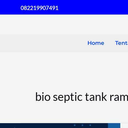
Skip
082219907491
to
content
Home
Ten
bio septic tank ra
Jual