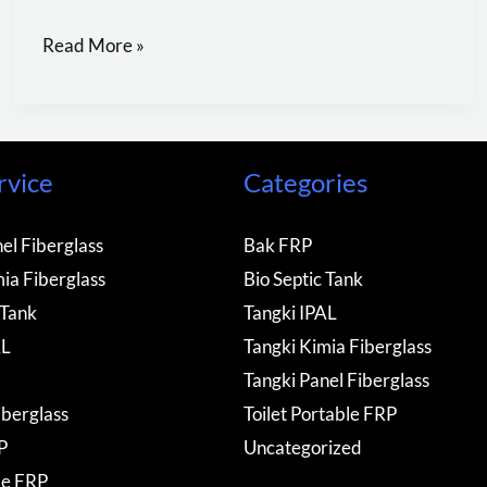
Read More »
rvice
Categories
el Fiberglass
Bak FRP
ia Fiberglass
Bio Septic Tank
 Tank
Tangki IPAL
AL
Tangki Kimia Fiberglass
Tangki Panel Fiberglass
iberglass
Toilet Portable FRP
P
Uncategorized
de FRP