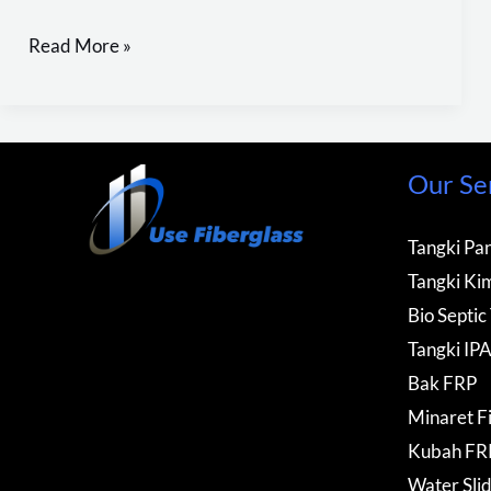
Read More »
Our Se
Tangki Pan
Tangki Kim
Bio Septic
Tangki IP
Bak FRP
Minaret F
Kubah FR
Water Sli