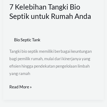
7 Kelebihan Tangki Bio
7
Kelebihan
Septik untuk Rumah Anda
Tangki
Bio
Septik
Bio Septic Tank
untuk
Rumah
Tangki bio septik memiliki berbagai keuntungan
Anda
bagi pemilik rumah, mulai dari kinerjanya yang
efisien hingga pendekatan pengelolaan limbah
yang ramah
Read More »