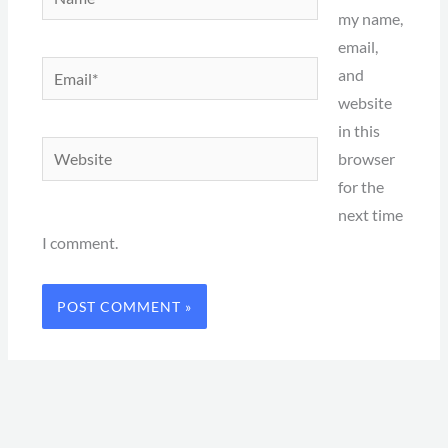
my name,
email,
Email*
and
website
in this
Website
browser
for the
next time
I comment.