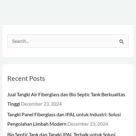
S
e
a
r
Recent Posts
c
h
Jual Tangki Air Fiberglass dan Bio Septic Tank Berkualitas
f
Tinggi
December 23, 2024
o
Tangki Panel Fiberglass dan IPAL untuk Industri: Solusi
r
Pengolahan Limbah Modern
December 23, 2024
:
Bio Septic Tank dan Tangki IPAL Terbaik untuk Solusi