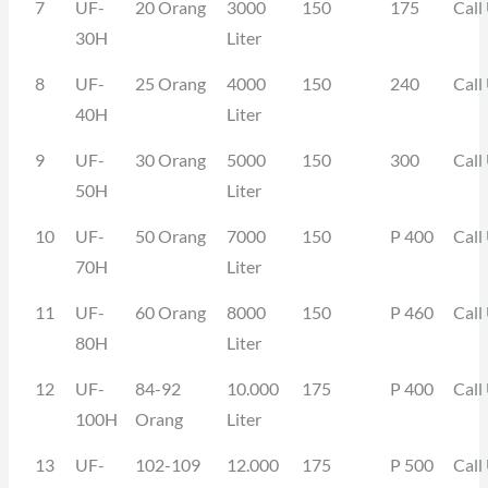
7
UF-
20 Orang
3000
150
175
Call
30H
Liter
8
UF-
25 Orang
4000
150
240
Call
40H
Liter
9
UF-
30 Orang
5000
150
300
Call
50H
Liter
10
UF-
50 Orang
7000
150
P 400
Call
70H
Liter
11
UF-
60 Orang
8000
150
P 460
Call
80H
Liter
12
UF-
84-92
10.000
175
P 400
Call
100H
Orang
Liter
13
UF-
102-109
12.000
175
P 500
Call