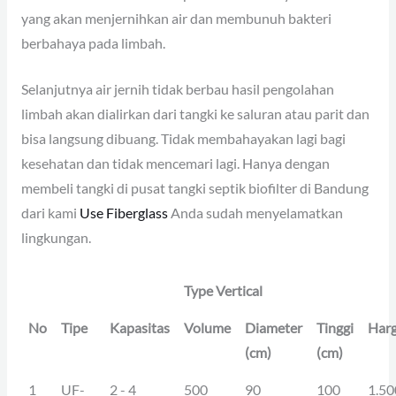
yang akan menjernihkan air dan membunuh bakteri
berbahaya pada limbah.
Selanjutnya air jernih tidak berbau hasil pengolahan
limbah akan dialirkan dari tangki ke saluran atau parit dan
bisa langsung dibuang. Tidak membahayakan lagi bagi
kesehatan dan tidak mencemari lagi. Hanya dengan
membeli tangki di pusat tangki septik biofilter di Bandung
dari kami
Use Fiberglass
Anda sudah menyelamatkan
lingkungan.
Type Vertical
No
Tipe
Kapasitas
Volume
Diameter
Tinggi
Har
(cm)
(cm)
1
UF-
2 - 4
500
90
100
1.50