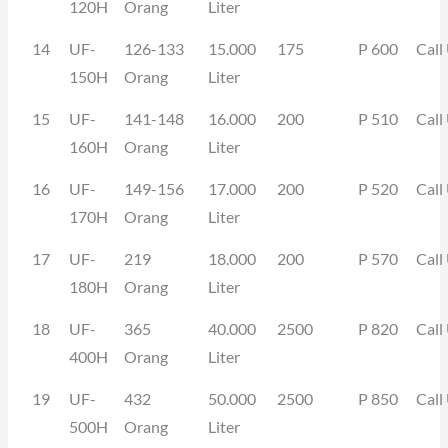
120H
Orang
Liter
14
UF-
126-133
15.000
175
P 600
Call
150H
Orang
Liter
15
UF-
141-148
16.000
200
P 510
Call
160H
Orang
Liter
16
UF-
149-156
17.000
200
P 520
Call
170H
Orang
Liter
17
UF-
219
18.000
200
P 570
Call
180H
Orang
Liter
18
UF-
365
40.000
2500
P 820
Call
400H
Orang
Liter
19
UF-
432
50.000
2500
P 850
Call
500H
Orang
Liter