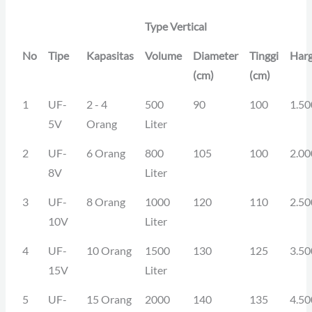
Type Vertical
No
Tipe
Kapasitas
Volume
Diameter
Tinggi
Har
(cm)
(cm)
1
UF-
2 - 4
500
90
100
1.50
5V
Orang
Liter
2
UF-
6 Orang
800
105
100
2.00
8V
Liter
3
UF-
8 Orang
1000
120
110
2.50
10V
Liter
4
UF-
10 Orang
1500
130
125
3.50
15V
Liter
5
UF-
15 Orang
2000
140
135
4.50