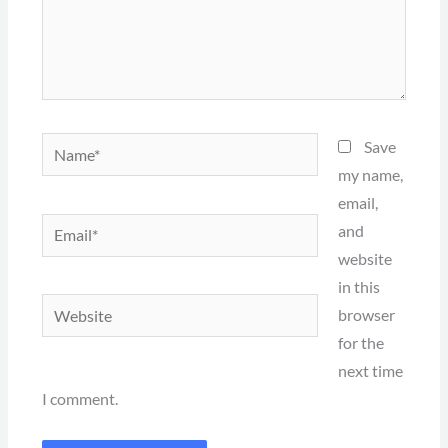
Name*
Save
my name,
email,
Email*
and
website
in this
Website
browser
for the
next time
I comment.