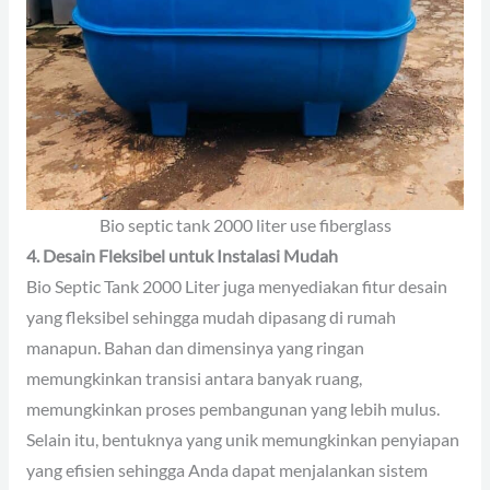
Bio septic tank 2000 liter use fiberglass
4. Desain Fleksibel untuk Instalasi Mudah
Bio Septic Tank 2000 Liter juga menyediakan fitur desain
yang fleksibel sehingga mudah dipasang di rumah
manapun. Bahan dan dimensinya yang ringan
memungkinkan transisi antara banyak ruang,
memungkinkan proses pembangunan yang lebih mulus.
Selain itu, bentuknya yang unik memungkinkan penyiapan
yang efisien sehingga Anda dapat menjalankan sistem