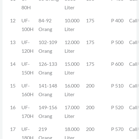
80H
Liter
12
UF-
84-92
10.000
175
P 400
Call
100H
Orang
Liter
13
UF-
102-109
12.000
175
P 500
Call
120H
Orang
Liter
14
UF-
126-133
15.000
175
P 600
Call
150H
Orang
Liter
15
UF-
141-148
16.000
200
P 510
Call
160H
Orang
Liter
16
UF-
149-156
17.000
200
P 520
Call
170H
Orang
Liter
17
UF-
219
18.000
200
P 570
Call
180H
Orang
Liter