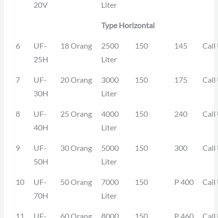
20V
Liter
Type Horizontal
6
UF-
18 Orang
2500
150
145
Call
25H
Liter
7
UF-
20 Orang
3000
150
175
Call
30H
Liter
8
UF-
25 Orang
4000
150
240
Call
40H
Liter
9
UF-
30 Orang
5000
150
300
Call
50H
Liter
10
UF-
50 Orang
7000
150
P 400
Call
70H
Liter
11
UF-
60 Orang
8000
150
P 460
Call