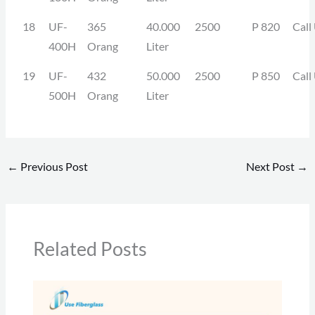
18
UF-
365
40.000
2500
P 820
Call
400H
Orang
Liter
19
UF-
432
50.000
2500
P 850
Call
500H
Orang
Liter
←
Previous Post
Next Post
→
Related Posts