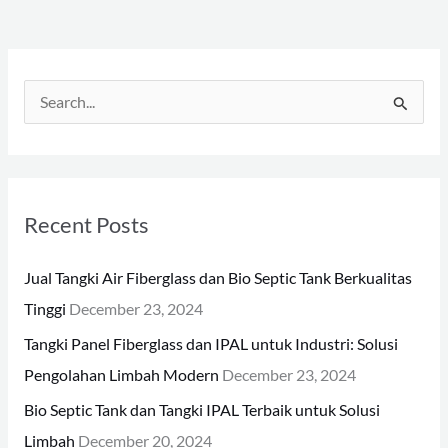
S
e
a
r
Recent Posts
c
h
Jual Tangki Air Fiberglass dan Bio Septic Tank Berkualitas
f
Tinggi
December 23, 2024
o
Tangki Panel Fiberglass dan IPAL untuk Industri: Solusi
r
Pengolahan Limbah Modern
December 23, 2024
:
Bio Septic Tank dan Tangki IPAL Terbaik untuk Solusi
Limbah
December 20, 2024