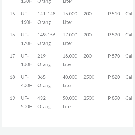
150H
Orang
Liter
15
UF-
141-148
16.000
200
P 510
Call
160H
Orang
Liter
16
UF-
149-156
17.000
200
P 520
Call
170H
Orang
Liter
17
UF-
219
18.000
200
P 570
Call
180H
Orang
Liter
18
UF-
365
40.000
2500
P 820
Call
400H
Orang
Liter
19
UF-
432
50.000
2500
P 850
Call
500H
Orang
Liter