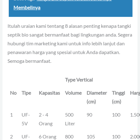
Membelinya
Itulah uraian kami tentang 8 alasan penting kenapa tangki
septik bio sangat bermanfaat bagi lingkungan anda. Segera
hubungi tim marketing kami untuk info lebih lanjut dan
penawaran harga yang spesial untuk Anda dapatkan.
Semoga bermanfaat.
Type Vertical
No
Tipe
Kapasitas
Volume
Diameter
Tinggi
Har
(cm)
(cm)
1
UF-
2 - 4
500
90
100
1.50
5V
Orang
Liter
2
UF-
6 Orang
800
105
100
2.00