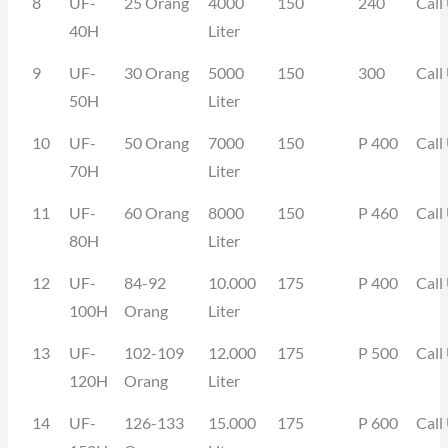
8
UF-
25 Orang
4000
150
240
Call
40H
Liter
9
UF-
30 Orang
5000
150
300
Call
50H
Liter
10
UF-
50 Orang
7000
150
P 400
Call
70H
Liter
11
UF-
60 Orang
8000
150
P 460
Call
80H
Liter
12
UF-
84-92
10.000
175
P 400
Call
100H
Orang
Liter
13
UF-
102-109
12.000
175
P 500
Call
120H
Orang
Liter
14
UF-
126-133
15.000
175
P 600
Call