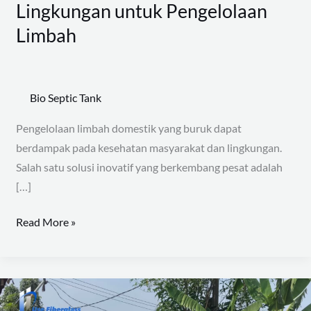
Orang:
Lingkungan untuk Pengelolaan
Solusi
Limbah
Efisien
dan
Ramah
Bio Septic Tank
Lingkungan
untuk
Pengelolaan limbah domestik yang buruk dapat
Pengelolaan
berdampak pada kesehatan masyarakat dan lingkungan.
Limbah
Salah satu solusi inovatif yang berkembang pesat adalah
[…]
Read More »
Memilih
Ukuran