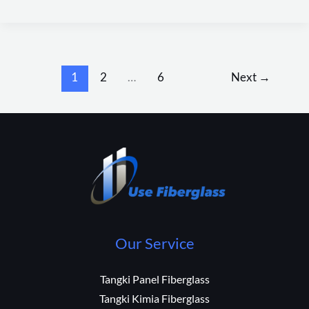
1
2
…
6
Next
→
Our Service
Tangki Panel Fiberglass
Tangki Kimia Fiberglass