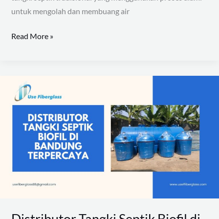
untuk mengolah dan membuang air
Read More »
Distributor
Tangki
Septik
Biofil
di
Bandung
Terpercaya
Distributor Tangki Septik Biofil di