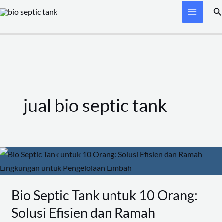
Skip
Se
to
content
jual bio septic tank
Bio
Septic
Tank
Bio Septic Tank untuk 10 Orang:
untuk
Solusi Efisien dan Ramah
10