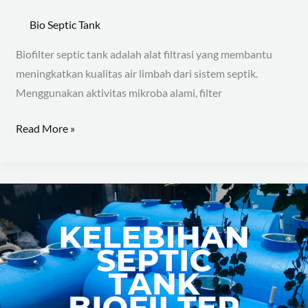
Bio Septic Tank
Biofilter septic tank adalah alat filtrasi yang membantu
meningkatkan kualitas air limbah dari sistem septik.
Menggunakan aktivitas mikroba alami, filter
Read More »
Kelebihan
Septic
Tank
Biofilter