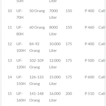
50H
Liter
10
UF-
50 Orang
7000
150
P 400
Call
70H
Liter
11
UF-
60 Orang
8000
150
P 460
Call
80H
Liter
12
UF-
84-92
10.000
175
P 400
Call
100H
Orang
Liter
13
UF-
102-109
12.000
175
P 500
Call
120H
Orang
Liter
14
UF-
126-133
15.000
175
P 600
Call
150H
Orang
Liter
15
UF-
141-148
16.000
200
P 510
Call
160H
Orang
Liter