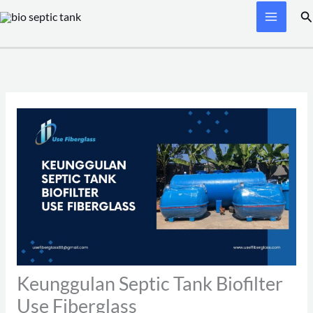
Skip
Se
to
content
Keunggulan Septic Tank Biofilter
Use Fiberglass