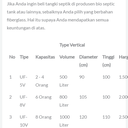
Jika Anda ingin beli tangki septik di produsen bio septic
tank atau lainnya, sebaiknya Anda pilih yang berbahan
fiberglass. Hal itu supaya Anda mendapatkan semua
keuntungan di atas.
Type Vertical
No
Tipe
Kapasitas
Volume
Diameter
Tinggi
Har
(cm)
(cm)
1
UF-
2 - 4
500
90
100
1.50
5V
Orang
Liter
2
UF-
6 Orang
800
105
100
2.00
8V
Liter
3
UF-
8 Orang
1000
120
110
2.50
10V
Liter