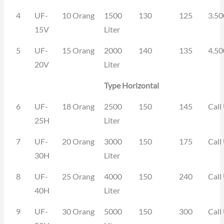
4
UF-
10 Orang
1500
130
125
3.50
15V
Liter
5
UF-
15 Orang
2000
140
135
4.50
20V
Liter
Type Horizontal
6
UF-
18 Orang
2500
150
145
Call
25H
Liter
7
UF-
20 Orang
3000
150
175
Call
30H
Liter
8
UF-
25 Orang
4000
150
240
Call
40H
Liter
9
UF-
30 Orang
5000
150
300
Call