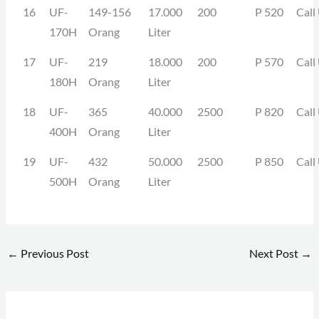
16
UF-
149-156
17.000
200
P 520
Call
170H
Orang
Liter
17
UF-
219
18.000
200
P 570
Call
180H
Orang
Liter
18
UF-
365
40.000
2500
P 820
Call
400H
Orang
Liter
19
UF-
432
50.000
2500
P 850
Call
500H
Orang
Liter
←
Previous Post
Next Post
→