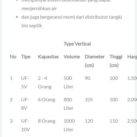
menjernihkan air
dan juga bergaransi resmi dari distributor tangki
bio septik
Type Vertical
No
Tipe
Kapasitas
Volume
Diameter
Tinggi
Har
(cm)
(cm)
1
UF-
2 - 4
500
90
100
1.50
5V
Orang
Liter
2
UF-
6 Orang
800
105
100
2.00
8V
Liter
3
UF-
8 Orang
1000
120
110
2.50
10V
Liter