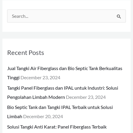
S
e
a
r
Recent Posts
c
h
Jual Tangki Air Fiberglass dan Bio Septic Tank Berkualitas
f
Tinggi
December 23, 2024
o
Tangki Panel Fiberglass dan IPAL untuk Industri: Solusi
r
Pengolahan Limbah Modern
December 23, 2024
:
Bio Septic Tank dan Tangki IPAL Terbaik untuk Solusi
Limbah
December 20, 2024
Solusi Tangki Anti Karat: Panel Fiberglass Terbaik