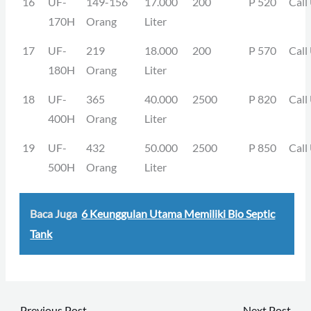
16
UF-
149-156
17.000
200
P 520
Call
170H
Orang
Liter
17
UF-
219
18.000
200
P 570
Call
180H
Orang
Liter
18
UF-
365
40.000
2500
P 820
Call
400H
Orang
Liter
19
UF-
432
50.000
2500
P 850
Call
500H
Orang
Liter
Baca Juga
6 Keunggulan Utama Memiliki Bio Septic
Tank
←
Previous Post
Next Post
→