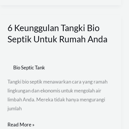
6 Keunggulan Tangki Bio
6
Keunggulan
Septik Untuk Rumah Anda
Tangki
Bio
Septik
Bio Septic Tank
Untuk
Rumah
Tangki bio septik menawarkan cara yang ramah
Anda
lingkungan dan ekonomis untuk mengolah air
limbah Anda. Mereka tidak hanya mengurangi
jumlah
Read More »