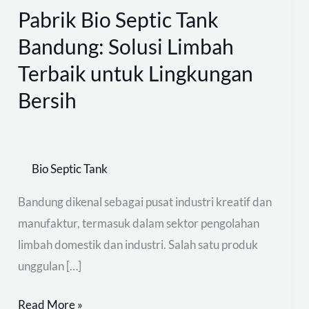
Pabrik Bio Septic Tank
Pabrik
Bio
Bandung: Solusi Limbah
Septic
Terbaik untuk Lingkungan
Tank
Bersih
Bandung:
Solusi
Limbah
Terbaik
Bio Septic Tank
untuk
Bandung dikenal sebagai pusat industri kreatif dan
Lingkungan
manufaktur, termasuk dalam sektor pengolahan
Bersih
limbah domestik dan industri. Salah satu produk
unggulan […]
Read More »