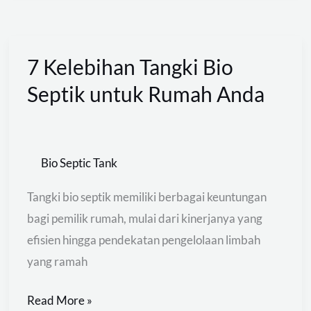
7 Kelebihan Tangki Bio
7
Kelebihan
Septik untuk Rumah Anda
Tangki
Bio
Septik
Bio Septic Tank
untuk
Rumah
Tangki bio septik memiliki berbagai keuntungan
Anda
bagi pemilik rumah, mulai dari kinerjanya yang
efisien hingga pendekatan pengelolaan limbah
yang ramah
Read More »