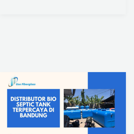
Distributor
Bio
Septic
Tank
Terpercaya
di
Bandung