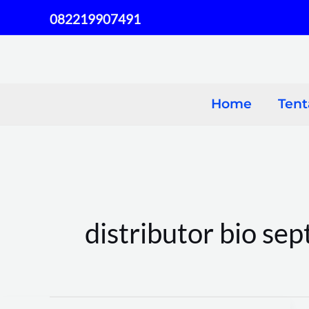
Skip
082219907491
to
content
Home
Ten
distributor bio sep