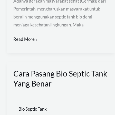
Adanya gerakan masyarakat sehat (Germas) dari
Pemerintah, mengharuskan masyarakat untuk
beralih menggunakan septic tank bio demi
menjaga kesehatan lingkungan. Maka
Read More »
Cara Pasang Bio Septic Tank
Cara
Pasang
Yang Benar
Bio
Septic
Tank
Bio Septic Tank
Yang