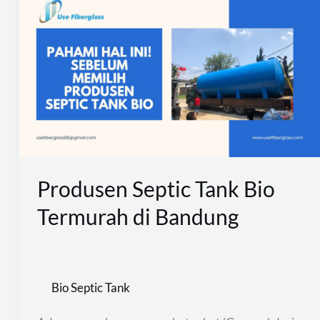
Septic
Tank
Bio
Termurah
di
Bandung
Produsen Septic Tank Bio
Termurah di Bandung
Bio Septic Tank