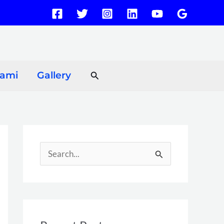
Search
Kami
Gallery
S
e
a
r