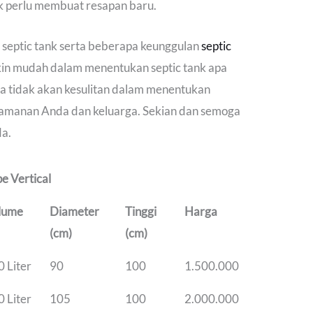
k perlu membuat resapan baru.
s septic tank serta beberapa keunggulan
septic
kin mudah dalam menentukan septic tank apa
da tidak akan kesulitan dalam menentukan
nyamanan Anda dan keluarga. Sekian dan semoga
da.
e Vertical
lume
Diameter
Tinggi
Harga
(cm)
(cm)
 Liter
90
100
1.500.000
 Liter
105
100
2.000.000