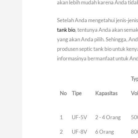
akan lebih mudah karena Anda tida
Setelah Anda mengetahui jenis-jeni
tank bio
, tentunya Anda akan sema
yang akan Anda pilih. Sehingga, An
produsen septic tank bio untuk ke
informasinya bermanfaat untuk An
Typ
No
Tipe
Kapasitas
Vo
1
UF-5V
2 - 4 Orang
500
2
UF-8V
6 Orang
800