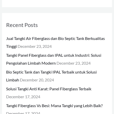
e
a
r
Recent Posts
c
h
Jual Tangki Air Fiberglass dan Bio Septic Tank Berkualitas
f
Tinggi
December 23, 2024
o
Tangki Panel Fiberglass dan IPAL untuk Industri: Solusi
r
Pengolahan Limbah Modern
December 23, 2024
:
Bio Septic Tank dan Tangki IPAL Terbaik untuk Solusi
Limbah
December 20, 2024
Solusi Tangki Anti Karat: Panel Fiberglass Terbaik
December 17, 2024
Tangki Fiberglass Vs Besi: Mana Tangki yang Lebih Baik?
December 17, 2024